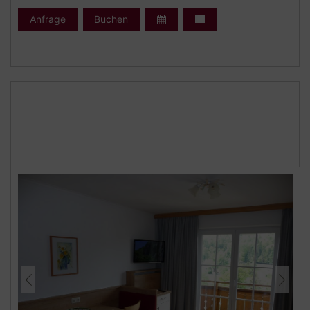
Doppelbett (160 cm breite)
zweites Badezimmer mit Dusche,WC - bergseitig
Anfrage
Buchen
gelegen.