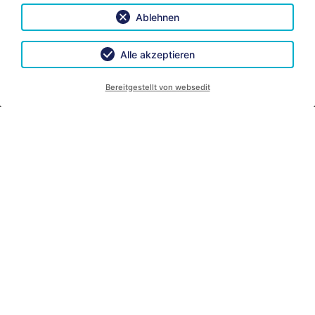
Ablehnen
Ferienwohnung 5
Alle akzeptieren
50m2 - Belegung: für 2 Personen
Bereitgestellt von websedit
Diese Wohnung ist im Paterre mit Garten und
Seeblick.
Eine große Terrasse mit Markise, Tisch und Stühle
laden zum gemütlichen Frühstücken, Mittag oder
Abendessen ein.
Große Küche komplett eingerichtet, Wohnraum mit
Essecke und Stühle, Flat-TV.
Preise anzeigen
Grundriss
Anfrage
Buchen