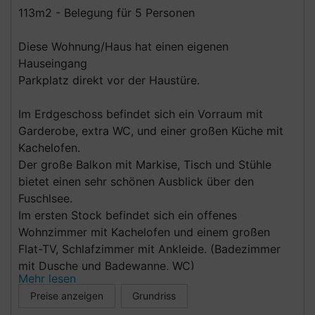
113m2 - Belegung für 5 Personen
Diese Wohnung/Haus hat einen eigenen
Hauseingang
Parkplatz direkt vor der Haustüre.
Im Erdgeschoss befindet sich ein Vorraum mit
Garderobe, extra WC, und einer großen Küche mit
Kachelofen.
Der große Balkon mit Markise, Tisch und Stühle
bietet einen sehr schönen Ausblick über den
Fuschlsee.
Im ersten Stock befindet sich ein offenes
Wohnzimmer mit Kachelofen und einem großen
Flat-TV, Schlafzimmer mit Ankleide. (Badezimmer
mit Dusche und Badewanne, WC)
Mehr lesen
über die Ankleide kommt man in das zweite
Preise anzeigen
Grundriss
Schlafzimmer mit einem Einzel Bett und einem