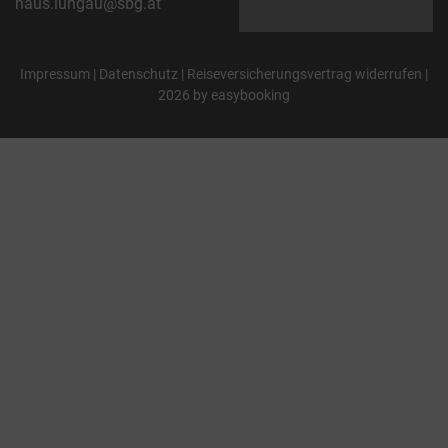
haus.lungau@sbg.at
Impressum
|
Datenschutz
|
Reiseversicherungsvertrag widerrufen
|
2026 by
easybooking